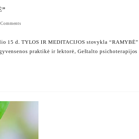
Ė”
 Comments
alio 15 d. TYLOS IR MEDITACIJOS stovykla “RAMYBĖ”
ensenos praktikė ir lektorė, Geštalto psichoterapijos