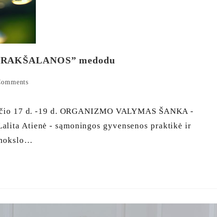
A-PRAKŠALANOS” medodu
Comments
io 17 d. -19 d. ORGANIZMO VALYMAS ŠANKA -
 Atienė - sąmoningos gyvensenos praktikė ir
s mokslo…