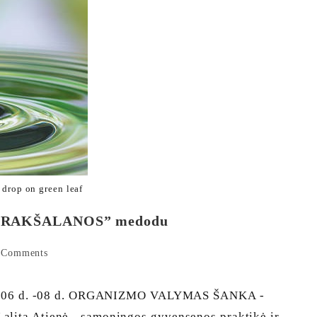
 drop on green leaf
A-PRAKŠALANOS” medodu
 Comments
06 d. -08 d. ORGANIZMO VALYMAS ŠANKA -
 Atienė - sąmoningos gyvensenos praktikė ir