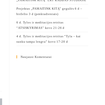
„PAMAITINK KITĄ” LRT RADIJAS STUDIJOJE
Projektas „PAMAITINK KITĄ” gegužės 6 d –
birželio 3 d (penktadieniais)
6 d. Tylos ir meditacijos retritas
“ATSISKYRIMAS” kovo 21-26 d
4 d. Tylos ir meditacijos retritas “Tyla – kai
sunku tampa lengva” kovo 17-20 d
Naujausi Komentarai