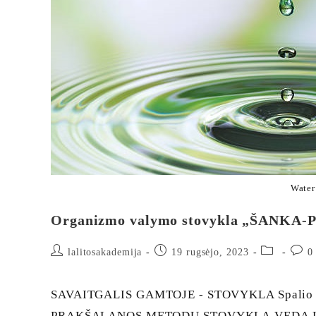
Water
Organizmo valymo stovykla „ŠANK
lalitosakademija
19 rugsėjo, 2023
0
SAVAITGALIS GAMTOJE - STOVYKLA Spalio 
PRAKŠALANOS METODU STOVYKLĄ VEDA Lalita