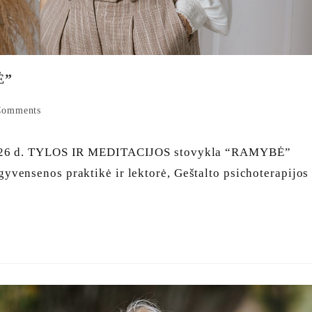
Ė”
Comments
- 26 d. TYLOS IR MEDITACIJOS stovykla “RAMYBĖ”
ensenos praktikė ir lektorė, Geštalto psichoterapijos