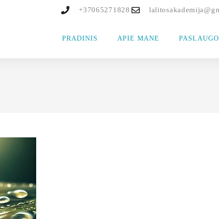
+37065271828
lalitosakademija@g
PRADINIS
APIE MANE
PASLAUGO