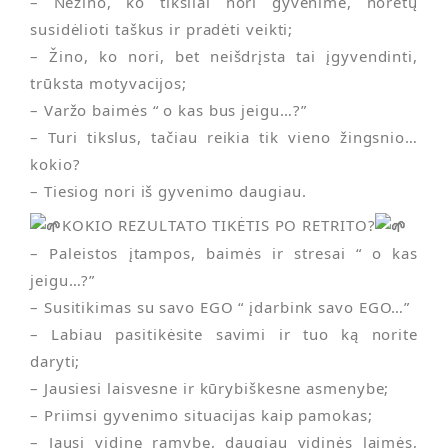
– Nežino, ko tiksliai nori gyvenime, norėtų
susidėlioti taškus ir pradėti veikti;
– Žino, ko nori, bet neišdrįsta tai įgyvendinti,
trūksta motyvacijos;
– Varžo baimės “ o kas bus jeigu…?”
– Turi tikslus, tačiau reikia tik vieno žingsnio…
kokio?
– Tiesiog nori iš gyvenimo daugiau.
KOKIO REZULTATO TIKĖTIS PO RETRITO?
– Paleistos įtampos, baimės ir stresai “ o kas
jeigu…?”
– Susitikimas su savo EGO “ įdarbink savo EGO…”
– Labiau pasitikėsite savimi ir tuo ką norite
daryti;
– Jausiesi laisvesne ir kūrybiškesne asmenybe;
– Priimsi gyvenimo situacijas kaip pamokas;
– Jausi vidinę ramybę, daugiau vidinės laimės,