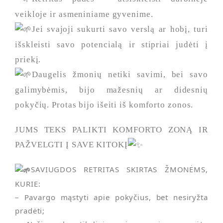
veikloje ir asmeniniame gyvenime.
Jei svajoji sukurti savo verslą ar hobį, turi
išskleisti savo potencialą ir stipriai judėti į
priekį.
Daugelis žmonių netiki savimi, bei savo
galimybėmis, bijo mažesnių ar didesnių
pokyčių. Protas bijo išeiti iš komforto zonos.
JUMS TEKS PALIKTI KOMFORTO ZONĄ IR
PAŽVELGTI Į SAVE KITOKĮ
SAVIUGDOS RETRITAS SKIRTAS ŽMONĖMS,
KURIE:
– Pavargo mąstyti apie pokyčius, bet nesiryžta
pradėti;