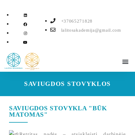
+37065271828
lalitosakademija@gmail.com
VAIZDO ĮRAŠAI
SAVIUGDOS STOVYKLOS
SAVIUGDOS STOVYKLA "BŪK
MATOMAS"
Retritas padės – atsiskleisti darbinėje