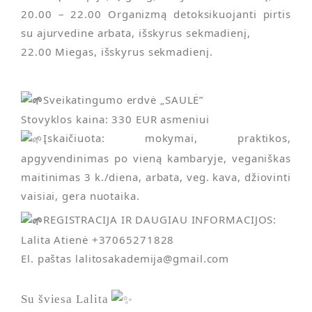
20.00 – 22.00 Organizmą detoksikuojanti pirtis
su ajurvedine arbata, išskyrus sekmadienį,
22.00 Miegas, išskyrus sekmadienį.
Sveikatingumo erdvė „SAULĖ”
Stovyklos kaina: 330 EUR asmeniui
Įskaičiuota: mokymai, praktikos,
apgyvendinimas po vieną kambaryje, veganiškas
maitinimas 3 k./diena, arbata, veg. kava, džiovinti
vaisiai, gera nuotaika.
REGISTRACIJA IR DAUGIAU INFORMACIJOS:
Lalita Atienė +37065271828
El. paštas lalitosakademija@gmail.com
Su šviesa Lalita