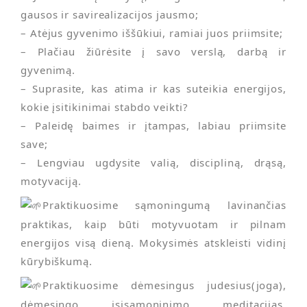
gausos ir savirealizacijos jausmo;
– Atėjus gyvenimo iššūkiui, ramiai juos priimsite;
– Plačiau žiūrėsite į savo verslą, darbą ir
gyvenimą.
– Suprasite, kas atima ir kas suteikia energijos,
kokie įsitikinimai stabdo veikti?
– Paleidę baimes ir įtampas, labiau priimsite
save;
– Lengviau ugdysite valią, discipliną, drąsą,
motyvaciją.
Praktikuosime sąmoningumą lavinančias
praktikas, kaip būti motyvuotam ir pilnam
energijos visą dieną. Mokysimės atskleisti vidinį
kūrybiškumą.
Praktikuosime dėmesingus judesius(joga),
dėmesingo įsisąmoninimo meditacijas,