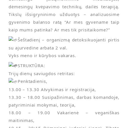
dėmesingų kvėpavimo technikų, dailės terapiją.
Tikslų išsigryninimo užduotys – analizuosime
gyvenimo balanso ratą “Ar mes gyvename taip
kaip mums patinka? Ar mes tik prisitaikome?”
Šeštadienį – organizmą detoksikuojanti pirtis
su ajurvedine arbata 2 val.
Vyks meno ir kūrybos vakaras.
STRUKTŪRA:
Trijų dienų saviugdos retritas:
Penktadienis,
13.00 – 13.30 Atvykimas ir registracija,
13.30 – 18.00 Susipažinimas, darbas komandoje,
patyriminiai mokymai, teorija,
18.00 – 19.00 Vakarienė – veganiškas
maitinimas,
19.15 – 20:15 Dėmesingi judesiai (joga), Tibeto