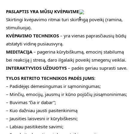
PASLAPTIS YRA MŪSŲ KVĖPAVIME
Skirtingi kvėpavimo ritmai turi skirtingą poveikį (ramina,
stimuliuoja).
KVĖPAVIMO TECHNIKOS
– yra vienas paprasčiausių būdų
atstatyti vidinę pusiausvyrą.
MEDITACIJA
– pagerina kūrybiškumą, emocinį stabilumą
bei reakciją į stresą, daro ilgalaikį poveikį smegenų veiklai.
INTERAKTYVIOS UŽDUOTYS
– padės geriau suprasti save.
TYLOS RETRITO TECHNIKOS PADĖS JUMS
:
– Padidėjęs dėmesingumas ir sąmoningumas;
– Minčių, emocijų, jausmų ir kūno pojūčių įsisąmoninimas;
– Buvimas “čia ir dabar”;
– Kuo dažniau jausti pasitenkinimą
– Jausities laisvesni ir kūrybiškesni;
– Labiau pasitikėsite savimi;