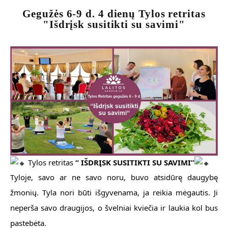
Gegužės 6-9 d. 4 dienų Tylos retritas
"Išdrįsk susitikti su savimi"
Tylos retritas
“
IŠDRĮSK SUSITIKTI SU SAVIMI
”
Tyloje, savo ar ne savo noru, buvo atsidūrę daugybę
žmonių. Tyla nori būti išgyvenama, ja reikia mėgautis. Ji
neperša savo draugijos, o švelniai kviečia ir laukia kol bus
pastebėta.