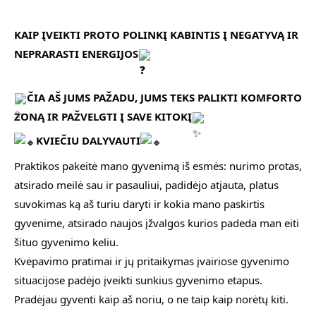
KAIP ĮVEIKTI PROTO POLINKĮ KABINTIS Į NEGATYVĄ IR
NEPRARASTI ENERGIJOS
ČIA AŠ JUMS PAŽADU, JUMS TEKS PALIKTI KOMFORTO
ZONĄ IR PAŽVELGTI Į SAVE KITOKĮ
KVIEČIU DALYVAUTI
Praktikos pakeitė mano gyvenimą iš esmės: nurimo protas,
atsirado meilė sau ir pasauliui, padidėjo atjauta, platus
suvokimas ką aš turiu daryti ir kokia mano paskirtis
gyvenime, atsirado naujos įžvalgos kurios padeda man eiti
šituo gyvenimo keliu.
Kvėpavimo pratimai ir jų pritaikymas įvairiose gyvenimo
situacijose padėjo įveikti sunkius gyvenimo etapus.
Pradėjau gyventi kaip aš noriu, o ne taip kaip norėtų kiti.