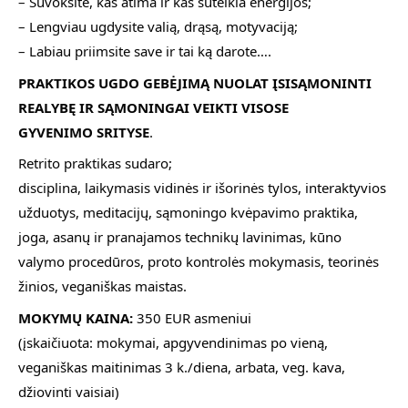
– Suvoksite, kas atima ir kas suteikia energijos;
– Lengviau ugdysite valią, drąsą, motyvaciją;
– Labiau priimsite save ir tai ką darote….
PRAKTIKOS UGDO GEBĖJIMĄ NUOLAT ĮSISĄMONINTI
REALYBĘ IR SĄMONINGAI VEIKTI VISOSE
GYVENIMO SRITYSE
.
Retrito praktikas sudaro;
disciplina, laikymasis vidinės ir išorinės tylos, interaktyvios
užduotys, meditacijų, sąmoningo kvėpavimo praktika,
joga, asanų ir pranajamos technikų lavinimas, kūno
valymo procedūros, proto kontrolės mokymasis, teorinės
žinios, veganiškas maistas.
MOKYMŲ KAINA:
350 EUR asmeniui
(įskaičiuota: mokymai, apgyvendinimas po vieną,
veganiškas maitinimas 3 k./diena, arbata, veg. kava,
džiovinti vaisiai)