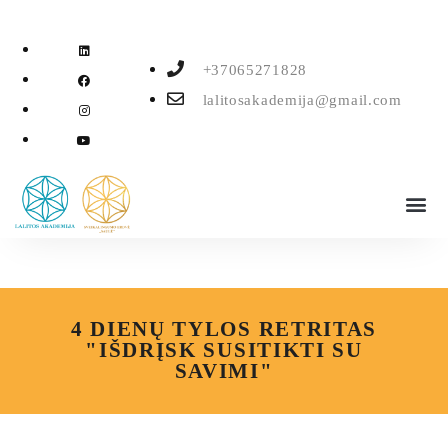
+37065271828
lalitosakademija@gmail.com
VAIZDO ĮRAŠAI
4 DIENŲ TYLOS RETRITAS
"IŠDRĮSK SUSITIKTI SU
SAVIMI"