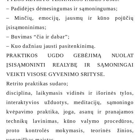
– Padidėjęs dėmesingumas ir sąmoningumas;
– Minčių, emocijų, jausmų ir kūno pojūčių
įsisąmoninimas;
– Buvimas “čia ir dabar”;
– Kuo dažniau jausti pasitenkinimą.
PRAKTIKOS UGDO GEBĖJIMĄ NUOLAT
ĮSISĄMONINTI REALYBĘ IR SĄMONINGAI
VEIKTI VISOSE GYVENIMO SRITYSE.
Retrito praktikas sudaro;
disciplina, laikymasis vidinės ir išorinės tylos,
interaktyvios užduotys, meditacijų, sąmoningo
kvėpavimo praktika, joga, asanų ir pranajamos
technikų lavinimas, kūno valymo procedūros,
proto kontrolės mokymasis, teorinės žinios,
veganiškas maistas.