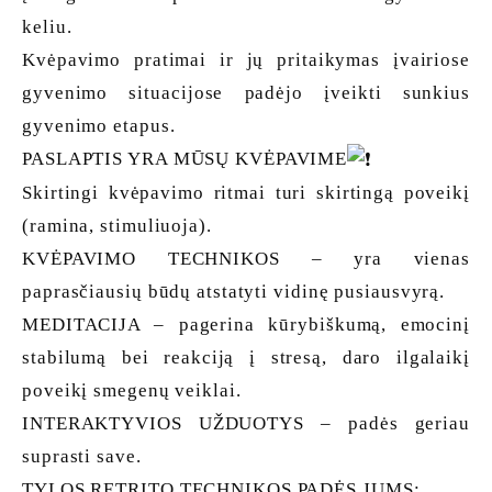
keliu.
Kvėpavimo pratimai ir jų pritaikymas įvairiose
gyvenimo situacijose padėjo įveikti sunkius
gyvenimo etapus.
PASLAPTIS YRA MŪSŲ KVĖPAVIME
Skirtingi kvėpavimo ritmai turi skirtingą poveikį
(ramina, stimuliuoja).
KVĖPAVIMO TECHNIKOS – yra vienas
paprasčiausių būdų atstatyti vidinę pusiausvyrą.
MEDITACIJA – pagerina kūrybiškumą, emocinį
stabilumą bei reakciją į stresą, daro ilgalaikį
poveikį smegenų veiklai.
INTERAKTYVIOS UŽDUOTYS – padės geriau
suprasti save.
TYLOS RETRITO TECHNIKOS PADĖS JUMS: