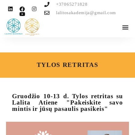
+37065271828
lalitosakademija@gmail.com
VAIZDO ĮRAŠAI
TYLOS RETRITAS
Gruodžio 10-13 d. Tylos retritas su
Lalita Atiene "Pakeiskite savo
mintis ir jūsų pasaulis pasikeis"